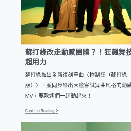
蘇打綠改走動感團體？！狂飆舞
超用力
蘇打綠推出全新復刻單曲〈控制狂（蘇打綠
版）〉，並同步祭出大膽嘗試舞曲風格的動
MV，要歌迷們一起動起來！
Continue Reading