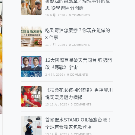
禽獸姐的萬應室／瑋瑋事件的反
思 從學習區分開始
16 6 月, 2020
/
0 COMMENTS
吃到毒油怎麼辦？你現在能做的
3 件事
11 7 月, 2026
/
0 COMMENTS
12大國際巨星破天荒同台 強勢開
啟《寒戰》宇宙
2 4 月, 2026
/
0 COMMENTS
《扶桑花女孩-4K修復》男神豐川
悅司暖男魅力橫掃
13 12 月, 2025
/
0 COMMENTS
首爾聖水STAND OIL插旗台灣！
全球首發獨家包款登場
13 12 月, 2025
/
0 COMMENTS