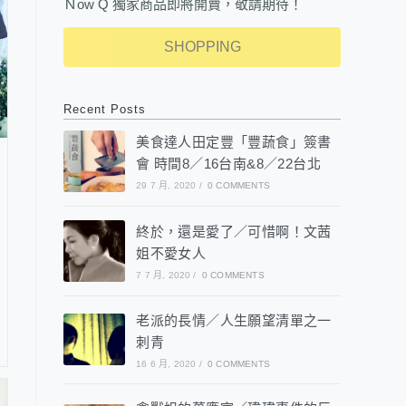
Ｎow Q 獨家商品即將開賣，敬請期待！
SHOPPING
Recent Posts
美食達人田定豐「豐蔬食」簽書
會 時間8／16台南&8／22台北
29 7 月, 2020
/
0 COMMENTS
終於，還是愛了／可惜啊！文茜
姐不愛女人
7 7 月, 2020
/
0 COMMENTS
老派的長情／人生願望清單之一
刺青
16 6 月, 2020
/
0 COMMENTS