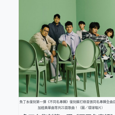
魚丁糸復刻第一彈《不同名專輯》復刻蘇打綠首張同名專輯全曲
加經典單曲等共21首歌曲！（圖／環球唱片）