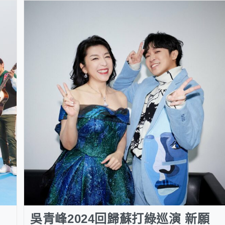
吳青峰2024回歸蘇打綠巡演 新願