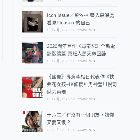
Icon Issue／蔡依林 墜入最深處
看見Pleasure的自己
13 12 月, 2025
/
0 COMMENTS
2026開年巨作《尋秦記》全新電
影版續篇 原班人馬天命回歸
13 12 月, 2025
/
0 COMMENTS
《國寶》導演李相日代表作《扶
桑花女孩-4K修復》男神豐川悅司
魅力再現
13 12 月, 2025
/
0 COMMENTS
十六生／有沒有一個朋友，讓你
又愛又恨？
12 10 月, 2025
/
0 COMMENTS