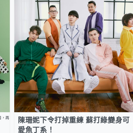
目，再
陳珊妮下令打掉重練 蘇打綠變身可
愛魚丁系！