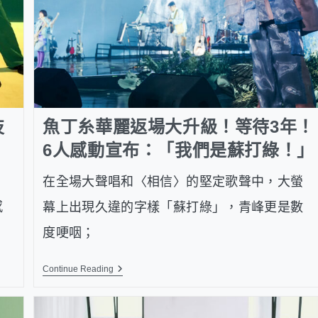
技
魚丁糸華麗返場大升級！等待3年！
6人感動宣布：「我們是蘇打綠！」
在全場大聲唱和〈相信〉的堅定歌聲中，大螢
感
幕上出現久違的字樣「蘇打綠」，青峰更是數
度哽咽；
Continue Reading