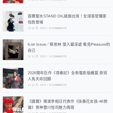
首爾聖水STAND OIL插旗台灣！全球首發獨家
包款登場
13 12 月, 2025
/
0 COMMENTS
Icon Issue／蔡依林 墜入最深處 看見Pleasure的
自己
13 12 月, 2025
/
0 COMMENTS
2026開年巨作《尋秦記》全新電影版續篇 原班
人馬天命回歸
13 12 月, 2025
/
0 COMMENTS
《國寶》導演李相日代表作《扶桑花女孩-4K修
復》男神豐川悅司魅力再現