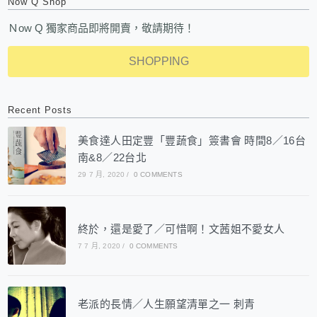
Now Q Shop
Ｎow Q 獨家商品即將開賣，敬請期待！
SHOPPING
Recent Posts
美食達人田定豐「豐蔬食」簽書會 時間8／16台
南&8／22台北
29 7 月, 2020
/
0 COMMENTS
終於，還是愛了／可惜啊！文茜姐不愛女人
7 7 月, 2020
/
0 COMMENTS
老派的長情／人生願望清單之一 刺青