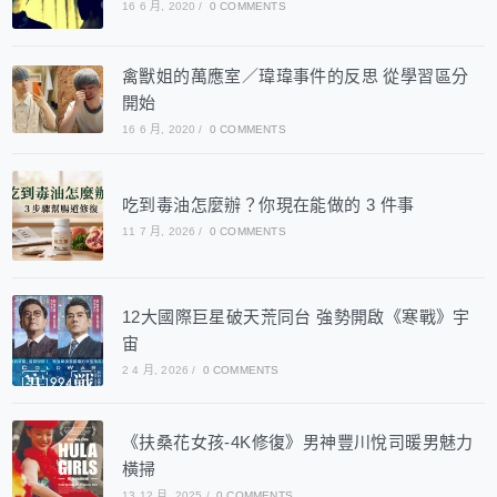
16 6 月, 2020
/
0 COMMENTS
禽獸姐的萬應室／瑋瑋事件的反思 從學習區分
開始
16 6 月, 2020
/
0 COMMENTS
吃到毒油怎麼辦？你現在能做的 3 件事
11 7 月, 2026
/
0 COMMENTS
12大國際巨星破天荒同台 強勢開啟《寒戰》宇
宙
2 4 月, 2026
/
0 COMMENTS
《扶桑花女孩-4K修復》男神豐川悅司暖男魅力
橫掃
13 12 月, 2025
/
0 COMMENTS