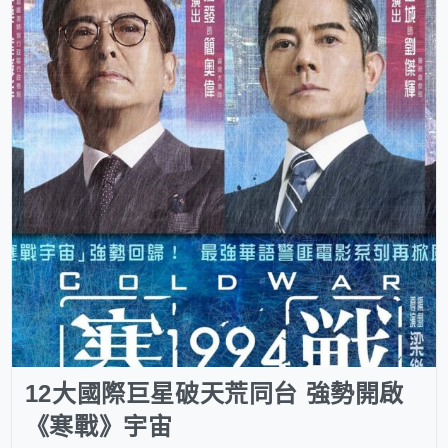
12大國際巨星破天荒同台 強勢開啟
《寒戰》宇宙