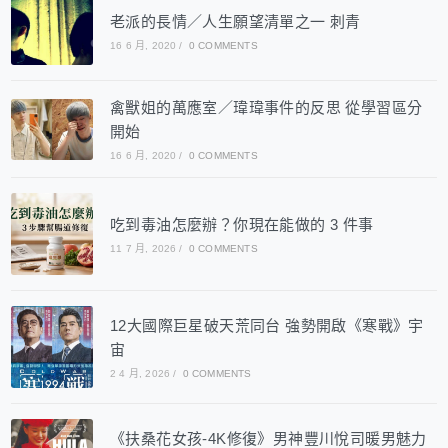
老派的長情／人生願望清單之一 刺青
16 6 月, 2020
/
0 COMMENTS
禽獸姐的萬應室／瑋瑋事件的反思 從學習區分
開始
16 6 月, 2020
/
0 COMMENTS
吃到毒油怎麼辦？你現在能做的 3 件事
11 7 月, 2026
/
0 COMMENTS
12大國際巨星破天荒同台 強勢開啟《寒戰》宇
宙
2 4 月, 2026
/
0 COMMENTS
《扶桑花女孩-4K修復》男神豐川悅司暖男魅力