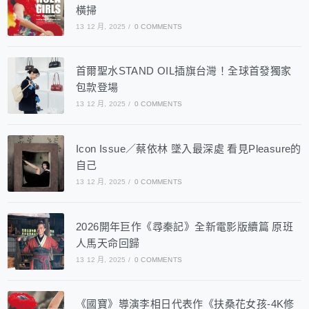
橫掃
13 12 月, 2025
/
0 COMMENTS
首爾聖水STAND OIL插旗台灣！全球首發獨家
包款登場
13 12 月, 2025
/
0 COMMENTS
Icon Issue／蔡依林 墜入最深處 看見Pleasure的
自己
13 12 月, 2025
/
0 COMMENTS
2026開年巨作《尋秦記》全新電影版續篇 原班
人馬天命回歸
13 12 月, 2025
/
0 COMMENTS
《國寶》導演李相日代表作《扶桑花女孩-4K修