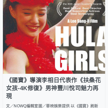
《國寶》導演李相日代表作《扶桑花
女孩-4K修復》男神豐川悅司魅力再
現
文／NOWQ編輯室圖／華映娛樂提供 以《國寶》刷新