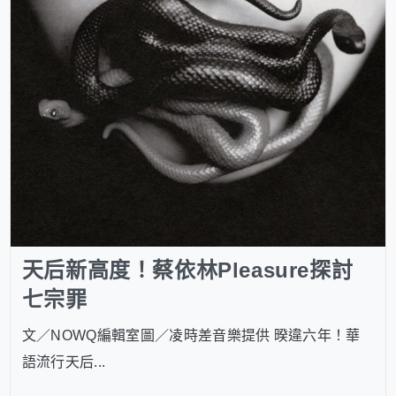
天后新高度！蔡依林Pleasure探討
七宗罪
文／NOWQ編輯室圖／凌時差音樂提供 暌違六年！華
語流行天后...