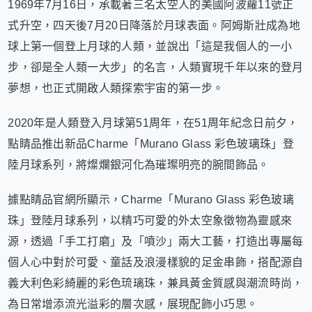
1969年7月16日，承載著三名太空人的美國阿波蘿11號正
式升空，四天後7月20日降落於月球表面。阿姆斯壯成為地
球上第一個登上月球的人類，並說出「這是我個人的一小
步，卻是全人類一大步」的名言，人類實現千年以來的登月
夢想，也正式開啟人類探索宇宙的第一步。
2020年是人類登入月球第51周年，在51周年紀念日前夕，
點睛品推出新品Charme「Murano Glass 彩色玻璃珠」登
陸月球系列，將燦爛銀河化為璀璨明亮的腕間飾品。
據點睛品官網所顯示，Charme「Murano Glass 彩色玻璃
珠」登陸月球系列，以精巧可愛的外太空象徵物為靈感來
源，透過「手工打磨」及「噴沙」兩大工藝，打造出專屬每
個人心中對於可愛、童話及浪漫樣貌的足金串飾，搭配源自
義大利色彩綺麗的彩色琉璃珠，兼具黃金質感與潮流時尚，
為日常增添流光溢彩的層次感，展現配飾小巧思。