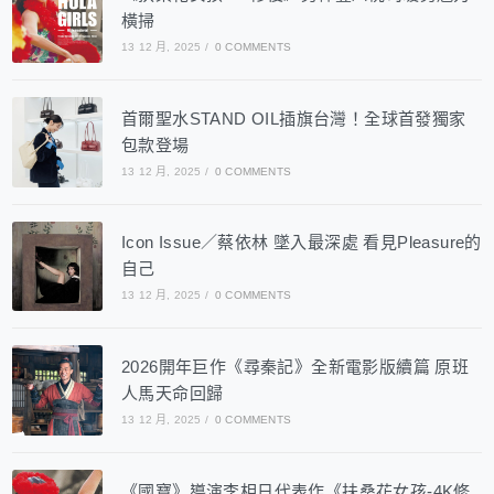
橫掃
13 12 月, 2025
/
0 COMMENTS
首爾聖水STAND OIL插旗台灣！全球首發獨家
包款登場
13 12 月, 2025
/
0 COMMENTS
Icon Issue／蔡依林 墜入最深處 看見Pleasure的
自己
13 12 月, 2025
/
0 COMMENTS
2026開年巨作《尋秦記》全新電影版續篇 原班
人馬天命回歸
13 12 月, 2025
/
0 COMMENTS
《國寶》導演李相日代表作《扶桑花女孩-4K修