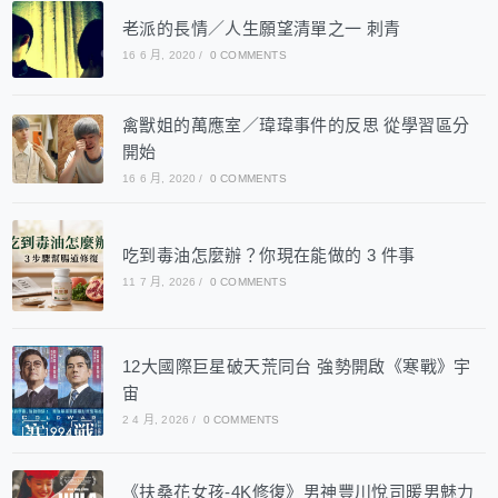
老派的長情／人生願望清單之一 刺青
16 6 月, 2020
/
0 COMMENTS
禽獸姐的萬應室／瑋瑋事件的反思 從學習區分
開始
16 6 月, 2020
/
0 COMMENTS
吃到毒油怎麼辦？你現在能做的 3 件事
11 7 月, 2026
/
0 COMMENTS
12大國際巨星破天荒同台 強勢開啟《寒戰》宇
宙
2 4 月, 2026
/
0 COMMENTS
《扶桑花女孩-4K修復》男神豐川悅司暖男魅力