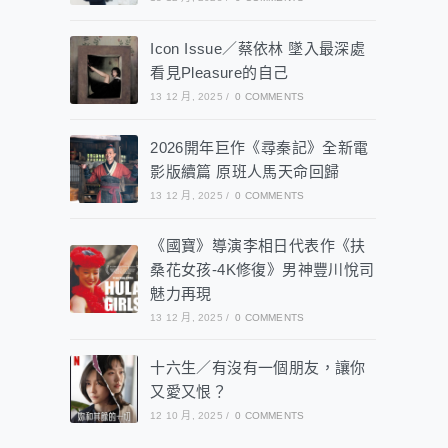
Icon Issue／蔡依林 墜入最深處
看見Pleasure的自己
13 12 月, 2025
/
0 COMMENTS
2026開年巨作《尋秦記》全新電
影版續篇 原班人馬天命回歸
13 12 月, 2025
/
0 COMMENTS
《國寶》導演李相日代表作《扶
桑花女孩-4K修復》男神豐川悅司
魅力再現
13 12 月, 2025
/
0 COMMENTS
十六生／有沒有一個朋友，讓你
又愛又恨？
12 10 月, 2025
/
0 COMMENTS