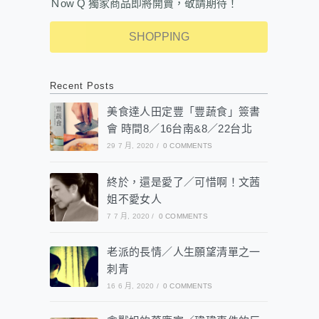
Ｎow Q 獨家商品即將開賣，敬請期待！
SHOPPING
Recent Posts
美食達人田定豐「豐蔬食」簽書
會 時間8／16台南&8／22台北
29 7 月, 2020
/
0 COMMENTS
終於，還是愛了／可惜啊！文茜
姐不愛女人
7 7 月, 2020
/
0 COMMENTS
老派的長情／人生願望清單之一
刺青
16 6 月, 2020
/
0 COMMENTS