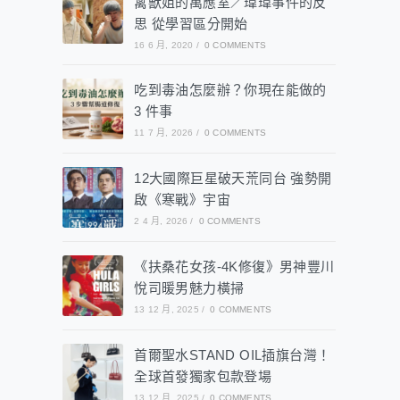
禽獸姐的萬應室／瑋瑋事件的反
思 從學習區分開始
16 6 月, 2020
/
0 COMMENTS
吃到毒油怎麼辦？你現在能做的
3 件事
11 7 月, 2026
/
0 COMMENTS
12大國際巨星破天荒同台 強勢開
啟《寒戰》宇宙
2 4 月, 2026
/
0 COMMENTS
《扶桑花女孩-4K修復》男神豐川
悅司暖男魅力橫掃
13 12 月, 2025
/
0 COMMENTS
首爾聖水STAND OIL插旗台灣！
全球首發獨家包款登場
13 12 月, 2025
/
0 COMMENTS