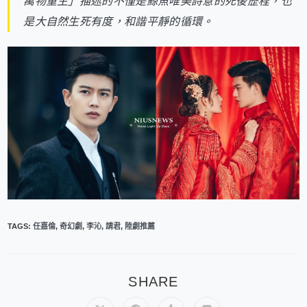
萬物重生」描述的不僅是鯨魚唯美詩意的死後歷程，也
是大自然生死有度，和諧平靜的循環。
TAGS
:
任嘉倫
,
奇幻劇
,
李沁
,
請君
,
陸劇推薦
SHARE