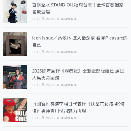
首爾聖水STAND OIL插旗台灣！全球首發獨家
包款登場
13 12 月, 2025
/
0 COMMENTS
Icon Issue／蔡依林 墜入最深處 看見Pleasure的
自己
13 12 月, 2025
/
0 COMMENTS
2026開年巨作《尋秦記》全新電影版續篇 原班
人馬天命回歸
13 12 月, 2025
/
0 COMMENTS
《國寶》導演李相日代表作《扶桑花女孩-4K修
復》男神豐川悅司魅力再現
13 12 月, 2025
/
0 COMMENTS