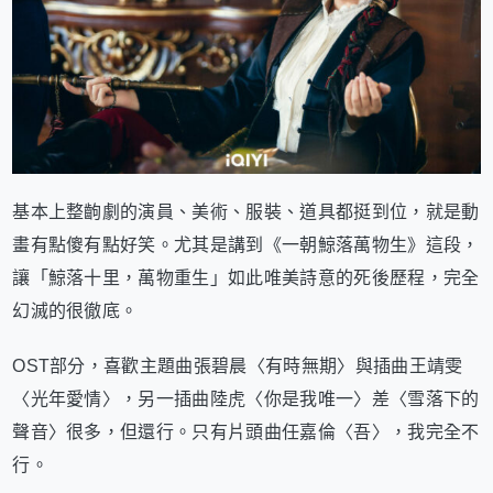
基本上整齣劇的演員、美術、服裝、道具都挺到位，就是動
畫有點傻有點好笑。尤其是講到《一朝鯨落萬物生》這段，
讓「鯨落十里，萬物重生」如此唯美詩意的死後歷程，完全
幻滅的很徹底。
OST部分，喜歡主題曲張碧晨〈有時無期〉與插曲王靖雯
〈光年愛情〉，另一插曲陸虎〈你是我唯一〉差〈雪落下的
聲音〉很多，但還行。只有片頭曲任嘉倫〈吾〉，我完全不
行。