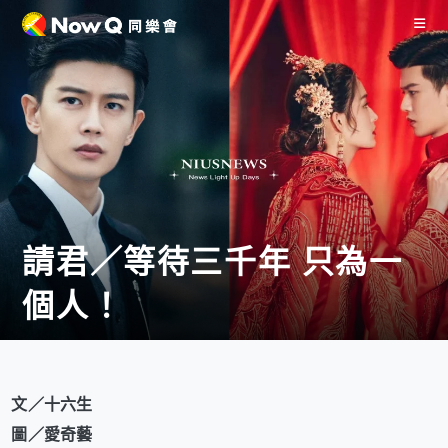
請君／等待三千年 只為一
個人！
文／十六生
圖／愛奇藝