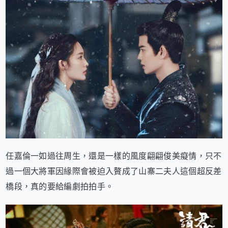
任嘉倫一如過往周生，還是一樣的風度翩翩俊美癡情，只不
過一個大將軍因緣際會被迫入贅成了山寨二夫人這個超反差
橋段，真的要給編劇拍拍手。