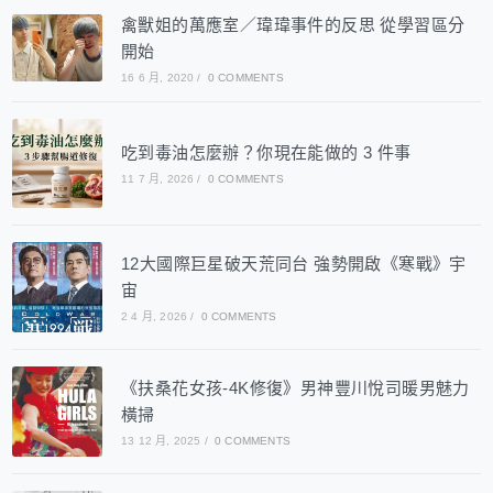
禽獸姐的萬應室／瑋瑋事件的反思 從學習區分
開始
16 6 月, 2020
/
0 COMMENTS
吃到毒油怎麼辦？你現在能做的 3 件事
11 7 月, 2026
/
0 COMMENTS
12大國際巨星破天荒同台 強勢開啟《寒戰》宇
宙
2 4 月, 2026
/
0 COMMENTS
《扶桑花女孩-4K修復》男神豐川悅司暖男魅力
橫掃
13 12 月, 2025
/
0 COMMENTS