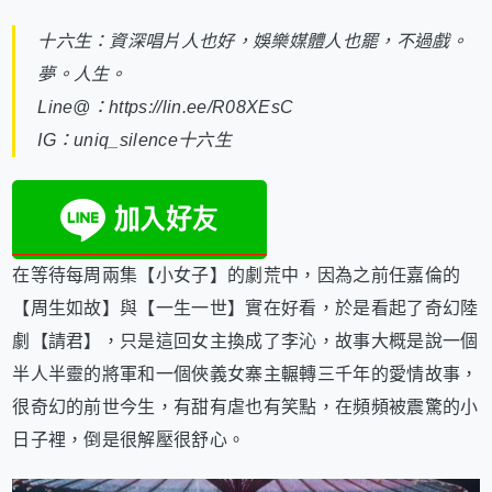
十六生：資深唱片人也好，娛樂媒體人也罷，不過戲。
夢。人生。
Line@：https://lin.ee/R08XEsC
IG：uniq_silence十六生
在等待每周兩集【小女子】的劇荒中，因為之前任嘉倫的
【周生如故】與【一生一世】實在好看，於是看起了奇幻陸
劇【請君】，只是這回女主換成了李沁，故事大概是說一個
半人半靈的將軍和一個俠義女寨主輾轉三千年的愛情故事，
很奇幻的前世今生，有甜有虐也有笑點，在頻頻被震驚的小
日子裡，倒是很解壓很舒心。