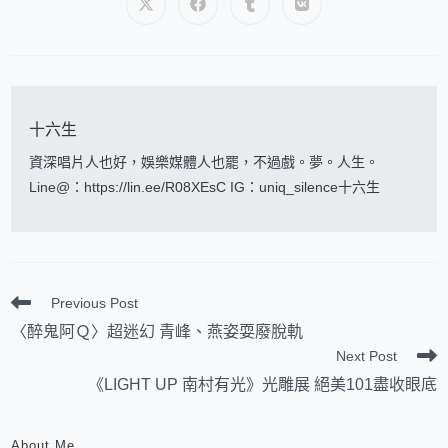
十六生
資深唱片人也好，娛樂媒體人也罷，不過戲。夢。人生。
Line@：https://lin.ee/R08XEsC IG：uniq_silence十六生
Previous Post
〈醉鬼阿Ｑ〉超迷幻 青峰、燕姿耍廢脫軌
Next Post
《LIGHT UP 南村有光》光雕展 絕美101盡收眼底
About Me