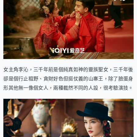
女主角李沁，三千年前是個純真如神的靈族聖女，三千年後
卻是個行止粗野、貪財好色但挺仗義的山寨王，除了臉蛋身
形其他無一像個女人，兩種截然不同的人設，很考驗演技。