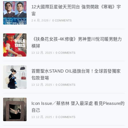
12大國際巨星破天荒同台 強勢開啟《寒戰》宇
宙
2 4 月, 2026
/
0 COMMENTS
《扶桑花女孩-4K修復》男神豐川悅司暖男魅力
橫掃
13 12 月, 2025
/
0 COMMENTS
首爾聖水STAND OIL插旗台灣！全球首發獨家
包款登場
13 12 月, 2025
/
0 COMMENTS
Icon Issue／蔡依林 墜入最深處 看見Pleasure的
自己
13 12 月, 2025
/
0 COMMENTS