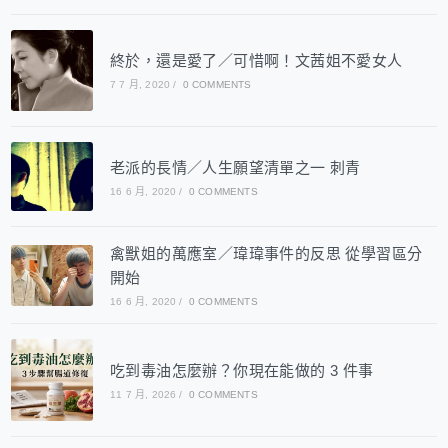
終於，還是愛了／可惜啊！文茜姐不愛女人
7 7 月, 2020
/
0 COMMENTS
老派的長情／人生願望清單之一 刺青
16 6 月, 2020
/
0 COMMENTS
禽獸姐的萬應室／瑋瑋事件的反思 從學習區分
開始
16 6 月, 2020
/
0 COMMENTS
吃到毒油怎麼辦？你現在能做的 3 件事
11 7 月, 2026
/
0 COMMENTS