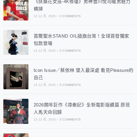
《扶桑花女孩-4K修復》男神豐川悅司暖男魅力
橫掃
13 12 月, 2025
/
0 COMMENTS
首爾聖水STAND OIL插旗台灣！全球首發獨家
包款登場
13 12 月, 2025
/
0 COMMENTS
Icon Issue／蔡依林 墜入最深處 看見Pleasure的
自己
13 12 月, 2025
/
0 COMMENTS
2026開年巨作《尋秦記》全新電影版續篇 原班
人馬天命回歸
13 12 月, 2025
/
0 COMMENTS