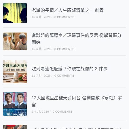
老派的長情／人生願望清單之一 刺青
16 6 月, 2020
/
0 COMMENTS
禽獸姐的萬應室／瑋瑋事件的反思 從學習區分
開始
16 6 月, 2020
/
0 COMMENTS
吃到毒油怎麼辦？你現在能做的 3 件事
11 7 月, 2026
/
0 COMMENTS
12大國際巨星破天荒同台 強勢開啟《寒戰》宇
宙
2 4 月, 2026
/
0 COMMENTS