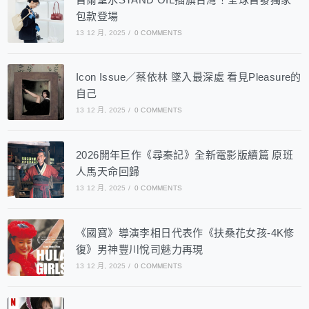
包款登場
13 12 月, 2025
/
0 COMMENTS
Icon Issue／蔡依林 墜入最深處 看見Pleasure的
自己
13 12 月, 2025
/
0 COMMENTS
2026開年巨作《尋秦記》全新電影版續篇 原班
人馬天命回歸
13 12 月, 2025
/
0 COMMENTS
《國寶》導演李相日代表作《扶桑花女孩-4K修
復》男神豐川悅司魅力再現
13 12 月, 2025
/
0 COMMENTS