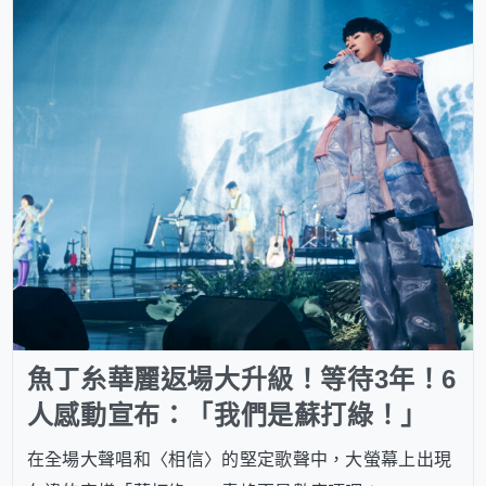
魚丁糸華麗返場大升級！等待3年！6
人感動宣布：「我們是蘇打綠！」
在全場大聲唱和〈相信〉的堅定歌聲中，大螢幕上出現