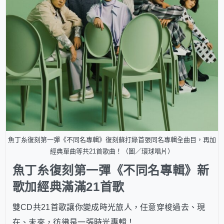
魚丁糸復刻第一彈《不同名專輯》復刻蘇打綠首張同名專輯全曲目，再加
經典單曲等共21首歌曲！（圖／環球唱片）
魚丁糸復刻第一彈《不同名專輯》新
歌加經典滿滿21首歌
雙CD共21首歌讓你變成時光旅人，任意穿梭過去、現
在、未來，彷彿是一張時光專輯！