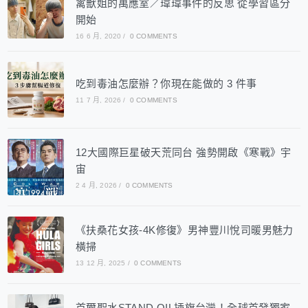
禽獸姐的萬應室／瑋瑋事件的反思 從學習區分
開始
16 6 月, 2020
/
0 COMMENTS
吃到毒油怎麼辦？你現在能做的 3 件事
11 7 月, 2026
/
0 COMMENTS
12大國際巨星破天荒同台 強勢開啟《寒戰》宇
宙
2 4 月, 2026
/
0 COMMENTS
《扶桑花女孩-4K修復》男神豐川悅司暖男魅力
橫掃
13 12 月, 2025
/
0 COMMENTS
首爾聖水STAND OIL插旗台灣！全球首發獨家