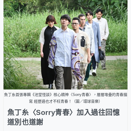
魚丁糸首張專輯《池堂怪談》核心精神〈Sorry青春〉，層層堆疊的青春描
寫 經歷過也才不枉青春！（圖／環球音樂）
魚丁糸〈Sorry青春〉加入過往回憶
道別也道謝