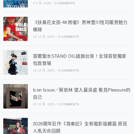
2 4 月, 2026
/
0 COMMENTS
《扶桑花女孩-4K修復》男神豐川悅司暖男魅力
橫掃
13 12 月, 2025
/
0 COMMENTS
首爾聖水STAND OIL插旗台灣！全球首發獨家
包款登場
13 12 月, 2025
/
0 COMMENTS
Icon Issue／蔡依林 墜入最深處 看見Pleasure的
自己
13 12 月, 2025
/
0 COMMENTS
2026開年巨作《尋秦記》全新電影版續篇 原班
人馬天命回歸