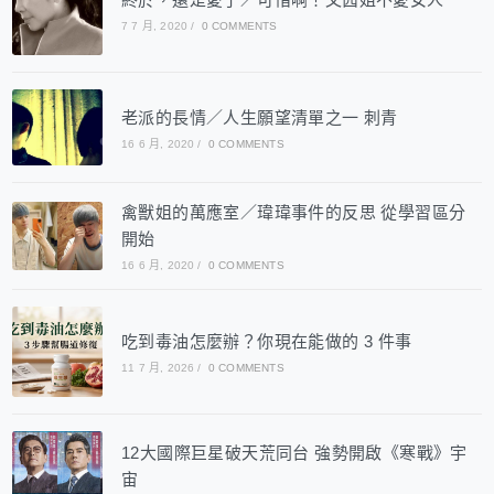
7 7 月, 2020
/
0 COMMENTS
老派的長情／人生願望清單之一 刺青
16 6 月, 2020
/
0 COMMENTS
禽獸姐的萬應室／瑋瑋事件的反思 從學習區分
開始
16 6 月, 2020
/
0 COMMENTS
吃到毒油怎麼辦？你現在能做的 3 件事
11 7 月, 2026
/
0 COMMENTS
12大國際巨星破天荒同台 強勢開啟《寒戰》宇
宙