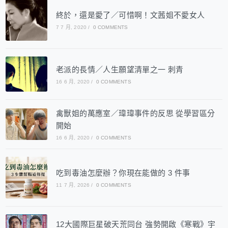
終於，還是愛了／可惜啊！文茜姐不愛女人
7 7 月, 2020
/
0 COMMENTS
老派的長情／人生願望清單之一 刺青
16 6 月, 2020
/
0 COMMENTS
禽獸姐的萬應室／瑋瑋事件的反思 從學習區分
開始
16 6 月, 2020
/
0 COMMENTS
吃到毒油怎麼辦？你現在能做的 3 件事
11 7 月, 2026
/
0 COMMENTS
12大國際巨星破天荒同台 強勢開啟《寒戰》宇