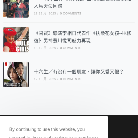
人馬天命回歸
13 12 月, 2025
/
0 COMMENTS
《國寶》導演李相日代表作《扶桑花女孩-4K修
復》男神豐川悅司魅力再現
13 12 月, 2025
/
0 COMMENTS
十六生／有沒有一個朋友，讓你又愛又恨？
12 10 月, 2025
/
0 COMMENTS
nowqueer2020@gmail.com
By continuing to use this website, you
Now Q 2020 @ All rights reserved.
consent to the use of cookies in accordance