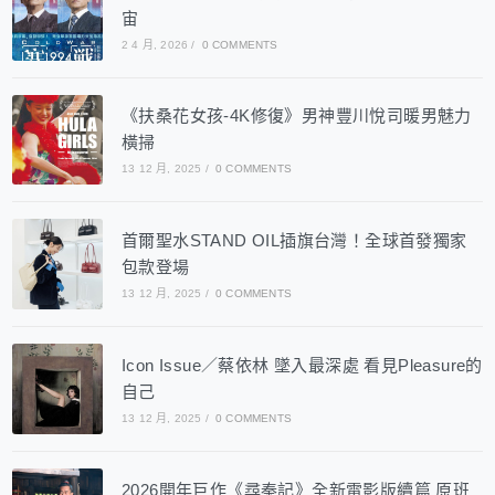
宙
2 4 月, 2026
/
0 COMMENTS
《扶桑花女孩-4K修復》男神豐川悅司暖男魅力
橫掃
13 12 月, 2025
/
0 COMMENTS
首爾聖水STAND OIL插旗台灣！全球首發獨家
包款登場
13 12 月, 2025
/
0 COMMENTS
Icon Issue／蔡依林 墜入最深處 看見Pleasure的
自己
13 12 月, 2025
/
0 COMMENTS
2026開年巨作《尋秦記》全新電影版續篇 原班