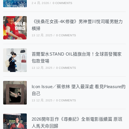
2 4 月, 2026
/
0 COMMENTS
《扶桑花女孩-4K修復》男神豐川悅司暖男魅力
橫掃
13 12 月, 2025
/
0 COMMENTS
首爾聖水STAND OIL插旗台灣！全球首發獨家
包款登場
13 12 月, 2025
/
0 COMMENTS
Icon Issue／蔡依林 墜入最深處 看見Pleasure的
自己
13 12 月, 2025
/
0 COMMENTS
2026開年巨作《尋秦記》全新電影版續篇 原班
人馬天命回歸