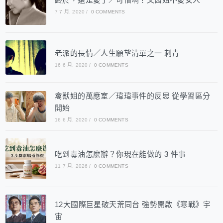
7 7 月, 2020
/
0 COMMENTS
老派的長情／人生願望清單之一 刺青
16 6 月, 2020
/
0 COMMENTS
禽獸姐的萬應室／瑋瑋事件的反思 從學習區分
開始
16 6 月, 2020
/
0 COMMENTS
吃到毒油怎麼辦？你現在能做的 3 件事
11 7 月, 2026
/
0 COMMENTS
12大國際巨星破天荒同台 強勢開啟《寒戰》宇
宙