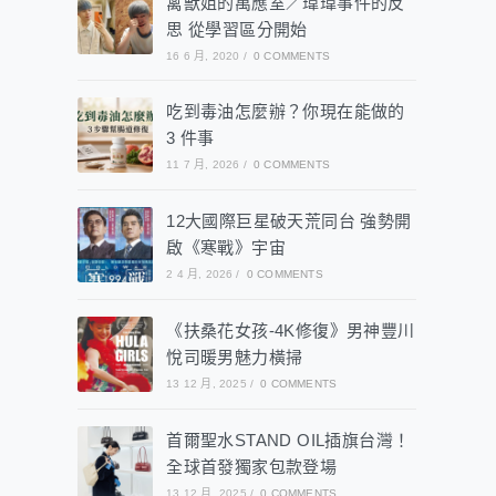
禽獸姐的萬應室／瑋瑋事件的反
思 從學習區分開始
16 6 月, 2020
/
0 COMMENTS
吃到毒油怎麼辦？你現在能做的
3 件事
11 7 月, 2026
/
0 COMMENTS
12大國際巨星破天荒同台 強勢開
啟《寒戰》宇宙
2 4 月, 2026
/
0 COMMENTS
《扶桑花女孩-4K修復》男神豐川
悅司暖男魅力橫掃
13 12 月, 2025
/
0 COMMENTS
首爾聖水STAND OIL插旗台灣！
全球首發獨家包款登場
13 12 月, 2025
/
0 COMMENTS