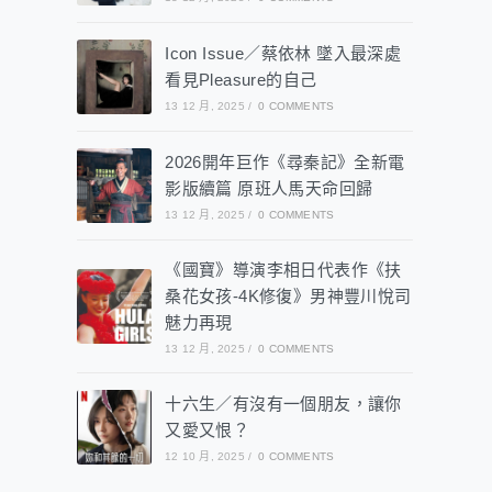
Icon Issue／蔡依林 墜入最深處
看見Pleasure的自己
13 12 月, 2025
/
0 COMMENTS
2026開年巨作《尋秦記》全新電
影版續篇 原班人馬天命回歸
13 12 月, 2025
/
0 COMMENTS
《國寶》導演李相日代表作《扶
桑花女孩-4K修復》男神豐川悅司
魅力再現
13 12 月, 2025
/
0 COMMENTS
十六生／有沒有一個朋友，讓你
又愛又恨？
12 10 月, 2025
/
0 COMMENTS