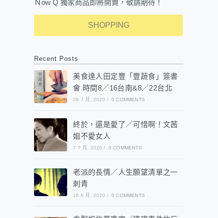
Ｎow Q 獨家商品即將開賣，敬請期待！
SHOPPING
Recent Posts
美食達人田定豐「豐蔬食」簽書
會 時間8／16台南&8／22台北
29 7 月, 2020
/
0 COMMENTS
終於，還是愛了／可惜啊！文茜
姐不愛女人
7 7 月, 2020
/
0 COMMENTS
老派的長情／人生願望清單之一
刺青
16 6 月, 2020
/
0 COMMENTS