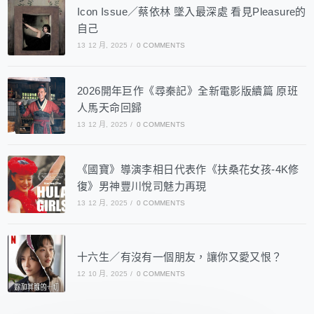
Icon Issue／蔡依林 墜入最深處 看見Pleasure的
自己
13 12 月, 2025
/
0 COMMENTS
2026開年巨作《尋秦記》全新電影版續篇 原班
人馬天命回歸
13 12 月, 2025
/
0 COMMENTS
《國寶》導演李相日代表作《扶桑花女孩-4K修
復》男神豐川悅司魅力再現
13 12 月, 2025
/
0 COMMENTS
十六生／有沒有一個朋友，讓你又愛又恨？
12 10 月, 2025
/
0 COMMENTS