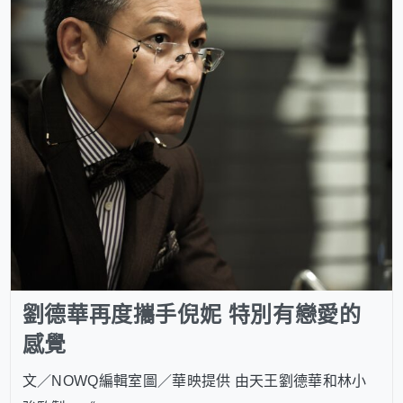
劉德華再度攜手倪妮 特別有戀愛的
感覺
文／NOWQ編輯室圖／華映提供 由天王劉德華和林小