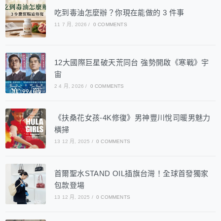
吃到毒油怎麼辦？你現在能做的 3 件事
11 7 月, 2026
/
0 COMMENTS
12大國際巨星破天荒同台 強勢開啟《寒戰》宇
宙
2 4 月, 2026
/
0 COMMENTS
《扶桑花女孩-4K修復》男神豐川悅司暖男魅力
橫掃
13 12 月, 2025
/
0 COMMENTS
首爾聖水STAND OIL插旗台灣！全球首發獨家
包款登場
13 12 月, 2025
/
0 COMMENTS