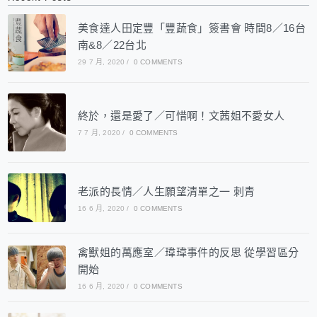
美食達人田定豐「豐蔬食」簽書會 時間8／16台
南&8／22台北
29 7 月, 2020
/
0 COMMENTS
終於，還是愛了／可惜啊！文茜姐不愛女人
7 7 月, 2020
/
0 COMMENTS
老派的長情／人生願望清單之一 刺青
16 6 月, 2020
/
0 COMMENTS
禽獸姐的萬應室／瑋瑋事件的反思 從學習區分
開始
16 6 月, 2020
/
0 COMMENTS