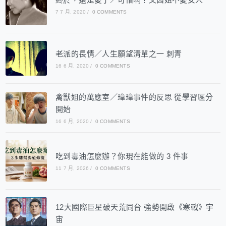
7 7 月, 2020
/
0 COMMENTS
老派的長情／人生願望清單之一 刺青
16 6 月, 2020
/
0 COMMENTS
禽獸姐的萬應室／瑋瑋事件的反思 從學習區分
開始
16 6 月, 2020
/
0 COMMENTS
吃到毒油怎麼辦？你現在能做的 3 件事
11 7 月, 2026
/
0 COMMENTS
12大國際巨星破天荒同台 強勢開啟《寒戰》宇
宙