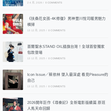
2 4 月, 2026
/
0 COMMENTS
《扶桑花女孩-4K修復》男神豐川悅司暖男魅力
橫掃
13 12 月, 2025
/
0 COMMENTS
首爾聖水STAND OIL插旗台灣！全球首發獨家
包款登場
13 12 月, 2025
/
0 COMMENTS
Icon Issue／蔡依林 墜入最深處 看見Pleasure的
自己
13 12 月, 2025
/
0 COMMENTS
2026開年巨作《尋秦記》全新電影版續篇 原班
人馬天命回歸