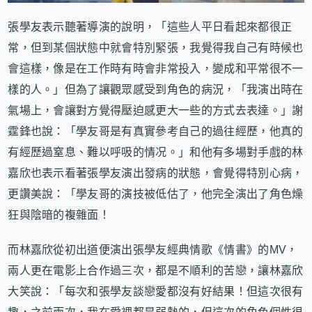
張學友表示聽著導演的說明，「這些人平日看起來都很正
常，但到某個狀態中就會特別緊張，我覺得我自己有時候也
會這樣，像是在工作時有時會非常投入，變成和平常很不一
樣的人。」但為了讓觀眾感受到角色的病況，「我演出時在
氣場上，會讓對方覺得壓迫感更大一些的方式去表達。」謝
霆鋒也說：「學友哥是有真實參考自己的過往經歷，他真的
有經歷過窒息、難以呼吸的情况。」和他有多場對手戲的林
嘉欣也表示看著張學友演出發病的狀態，會覺得特別心病，
更讚美說：「學友哥的演技被低估了，他完全演出了角色燥
狂與陰暗的複雜面！
而林嘉欣從初出道便演出張學友經典情歌《情書》的MV，
兩人更在電影上合作過三次，都是不順利的苦戀，讓林嘉欣
大笑說：「每次和張學友談戀愛都沒有好結果！但這次很有