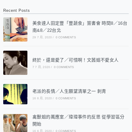
Recent Posts
美食達人田定豐「豐蔬食」簽書會 時間8／16台
南&8／22台北
29 7 月, 2020
/
0 COMMENTS
終於，還是愛了／可惜啊！文茜姐不愛女人
7 7 月, 2020
/
0 COMMENTS
老派的長情／人生願望清單之一 刺青
16 6 月, 2020
/
0 COMMENTS
禽獸姐的萬應室／瑋瑋事件的反思 從學習區分
開始
16 6 月, 2020
/
0 COMMENTS