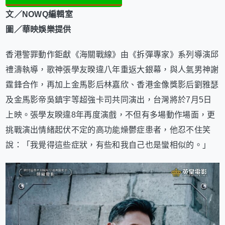
文／NOWQ編輯室
圖／華映娛樂提供
香港警罪動作鉅獻《海關戰線》由《拆彈專家》系列導演邱
禮濤執導，歌神張學友暌違八年重返大銀幕，與人氣男神謝
霆鋒合作，再加上金馬影后林嘉欣、香港金像獎影后劉雅瑟
及金馬影帝吳鎮宇等超強卡司共同演出，台灣將於7月5日
上映。張學友睽違8年再度演戲，不但有多場動作場面，更
挑戰演出情緒起伏不定的高功能燥鬱症患者，他忍不住笑
說：「我覺得這些症狀，有些和我自己也是蠻相似的。」