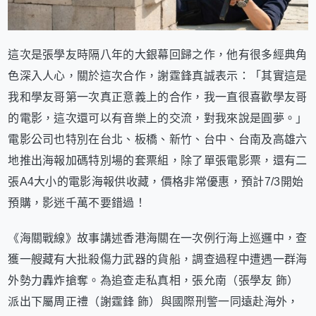
這次是張學友時隔八年的大銀幕回歸之作，他有很多經典角
色深入人心，關於這次合作，謝霆鋒真誠表示：「其實這是
我和學友哥第一次真正意義上的合作，我一直很喜歡學友哥
的電影，這次還可以有音樂上的交流，對我來說是圓夢。」
電影公司也特別在台北、板橋、新竹、台中、台南及高雄六
地推出海報加碼特別場的套票組，除了單張電影票，還有二
張A4大小的電影海報供收藏，價格非常優惠，預計7/3開始
預購，影迷千萬不要錯過！
《海關戰線》故事講述香港海關在一次例行海上巡邏中，查
獲一艘藏有大批殺傷力武器的貨船，調查過程中遭遇一群海
外勢力轟炸搶奪。為追查走私真相，張允南（張學友 飾）
派出下屬周正禮（謝霆鋒 飾）與國際刑警一同遠赴海外，