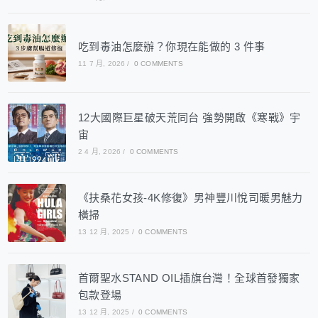
吃到毒油怎麼辦？你現在能做的 3 件事
11 7 月, 2026
/
0 COMMENTS
12大國際巨星破天荒同台 強勢開啟《寒戰》宇
宙
2 4 月, 2026
/
0 COMMENTS
《扶桑花女孩-4K修復》男神豐川悅司暖男魅力
橫掃
13 12 月, 2025
/
0 COMMENTS
首爾聖水STAND OIL插旗台灣！全球首發獨家
包款登場
13 12 月, 2025
/
0 COMMENTS