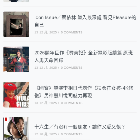
Icon Issue／蔡依林 墜入最深處 看見Pleasure的
自己
13 12 月, 2025
/
0 COMMENTS
2026開年巨作《尋秦記》全新電影版續篇 原班
人馬天命回歸
13 12 月, 2025
/
0 COMMENTS
《國寶》導演李相日代表作《扶桑花女孩-4K修
復》男神豐川悅司魅力再現
13 12 月, 2025
/
0 COMMENTS
十六生／有沒有一個朋友，讓你又愛又恨？
12 10 月, 2025
/
0 COMMENTS