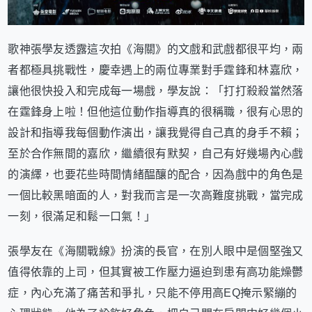
歌神張學友透露這次拍《海關》的文戲和武戲都很平均，兩
者都極具挑戰性，慶幸遇上的兩位專業對手霆鋒和林嘉欣，
讓他很快投入和完成每一場戲，學友說：「打打殺殺當然落
在霆鋒身上啦！但他這位動作指導真的很稱職，很有心思的
設計和指導我每個動作演出，讓我覺得自己真的身手不賴；
至於合作無間的嘉欣，繼續很有默契，自己有好幾場內心戲
的演繹，也要花些時間情緒醖釀的配合，因為戲中的角色是
一個比較黑暗面的人，對我而言是一次高難度挑戰，當完成
一刻，很滿足和鬆一口氣！」
張學友在《海關戰線》扮演的長官，在別人眼中是個堅強又
值得依靠的上司，但其實被工作壓力逼迫到患有高功能燥鬱
症，內心充滿了痛苦和爭扎，只能不停用高EQ掩示緊繃的