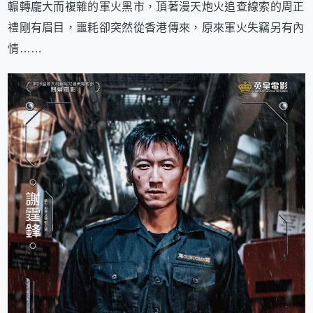
輾轉龐大而複雜的軍火黑市，頂著漫天炮火追查線索的周正
禮剛有眉目，噩耗卻突然從香港傳來，原來軍火失竊另有內
情……