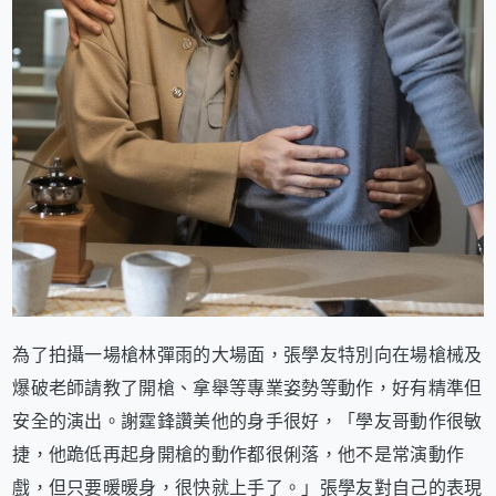
為了拍攝一場槍林彈雨的大場面，張學友特別向在場槍械及
爆破老師請教了開槍、拿舉等專業姿勢等動作，好有精準但
安全的演出。謝霆鋒讚美他的身手很好，「學友哥動作很敏
捷，他跪低再起身開槍的動作都很俐落，他不是常演動作
戲，但只要暖暖身，很快就上手了。」張學友對自己的表現