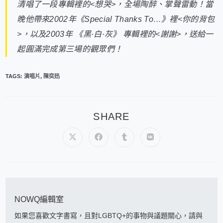
清唱了一段專輯裡的<想哭>，全場陶醉、掌聲雷動！當
晚他帶來2002年《Special Thanks To…》裡<你的背包
>，以及2003年 《黑·白·灰》 專輯裡的<謝謝>，送給一
起圓滿完成第三場的觀眾們！
TAGS
:
演唱片
,
陳奕迅
SHARE
NOWQ編輯室
如果您喜歡文字書寫，且對LGBTQ+的事物與議題關心，請與