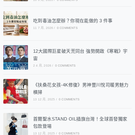
吃到毒油怎麼辦？你現在能做的 3 件事
11 7 月, 2026
/
0 COMMENTS
12大國際巨星破天荒同台 強勢開啟《寒戰》宇
宙
2 4 月, 2026
/
0 COMMENTS
《扶桑花女孩-4K修復》男神豐川悅司暖男魅力
橫掃
13 12 月, 2025
/
0 COMMENTS
首爾聖水STAND OIL插旗台灣！全球首發獨家
包款登場
13 12 月, 2025
/
0 COMMENTS