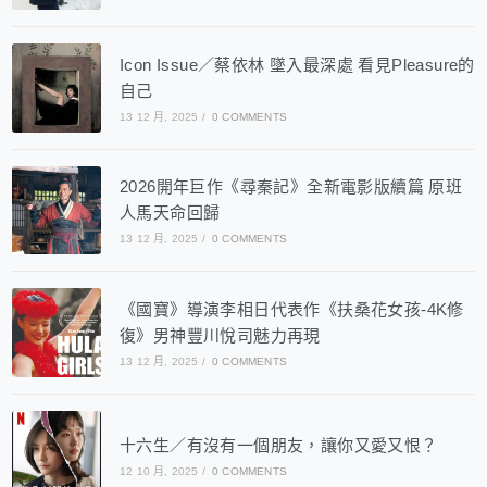
Icon Issue／蔡依林 墜入最深處 看見Pleasure的
自己
13 12 月, 2025
/
0 COMMENTS
2026開年巨作《尋秦記》全新電影版續篇 原班
人馬天命回歸
13 12 月, 2025
/
0 COMMENTS
《國寶》導演李相日代表作《扶桑花女孩-4K修
復》男神豐川悅司魅力再現
13 12 月, 2025
/
0 COMMENTS
十六生／有沒有一個朋友，讓你又愛又恨？
12 10 月, 2025
/
0 COMMENTS