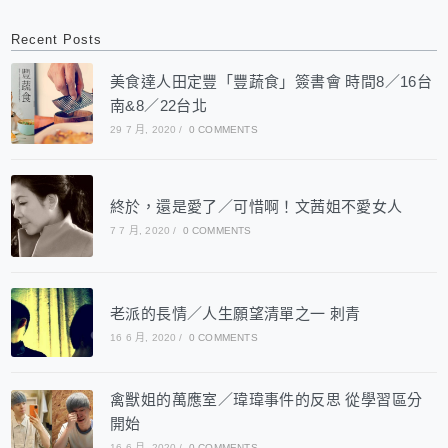
Recent Posts
美食達人田定豐「豐蔬食」簽書會 時間8／16台
南&8／22台北
29 7 月, 2020
/
0 COMMENTS
終於，還是愛了／可惜啊！文茜姐不愛女人
7 7 月, 2020
/
0 COMMENTS
老派的長情／人生願望清單之一 刺青
16 6 月, 2020
/
0 COMMENTS
禽獸姐的萬應室／瑋瑋事件的反思 從學習區分
開始
16 6 月, 2020
/
0 COMMENTS