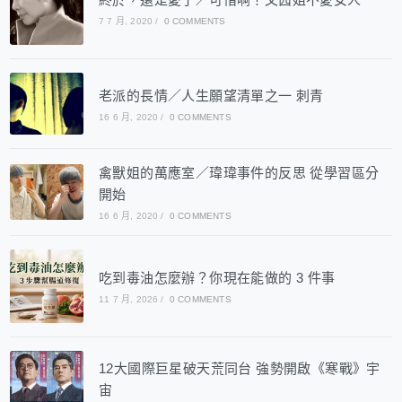
7 7 月, 2020
/
0 COMMENTS
老派的長情／人生願望清單之一 刺青
16 6 月, 2020
/
0 COMMENTS
禽獸姐的萬應室／瑋瑋事件的反思 從學習區分
開始
16 6 月, 2020
/
0 COMMENTS
吃到毒油怎麼辦？你現在能做的 3 件事
11 7 月, 2026
/
0 COMMENTS
12大國際巨星破天荒同台 強勢開啟《寒戰》宇
宙