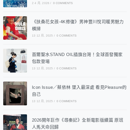
2 4 月, 2026
/
0 COMMENTS
《扶桑花女孩-4K修復》男神豐川悅司暖男魅力
橫掃
13 12 月, 2025
/
0 COMMENTS
首爾聖水STAND OIL插旗台灣！全球首發獨家
包款登場
13 12 月, 2025
/
0 COMMENTS
Icon Issue／蔡依林 墜入最深處 看見Pleasure的
自己
13 12 月, 2025
/
0 COMMENTS
2026開年巨作《尋秦記》全新電影版續篇 原班
人馬天命回歸