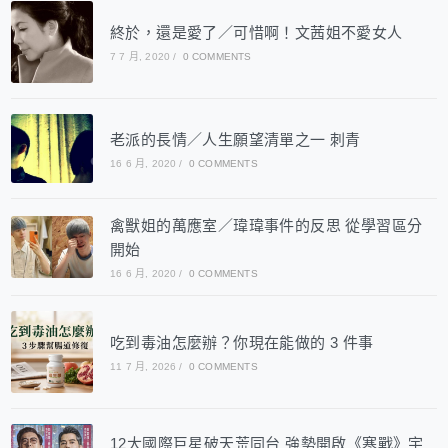
終於，還是愛了／可惜啊！文茜姐不愛女人
7 7 月, 2020
/
0 COMMENTS
老派的長情／人生願望清單之一 刺青
16 6 月, 2020
/
0 COMMENTS
禽獸姐的萬應室／瑋瑋事件的反思 從學習區分
開始
16 6 月, 2020
/
0 COMMENTS
吃到毒油怎麼辦？你現在能做的 3 件事
11 7 月, 2026
/
0 COMMENTS
12大國際巨星破天荒同台 強勢開啟《寒戰》宇