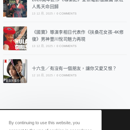
人馬天命回歸
13 12 月, 2025
/
0 COMMENTS
《國寶》導演李相日代表作《扶桑花女孩-4K修
復》男神豐川悅司魅力再現
13 12 月, 2025
/
0 COMMENTS
十六生／有沒有一個朋友，讓你又愛又恨？
12 10 月, 2025
/
0 COMMENTS
nowqueer2020@gmail.com
By continuing to use this website, you
Now Q 2020 @ All rights reserved.