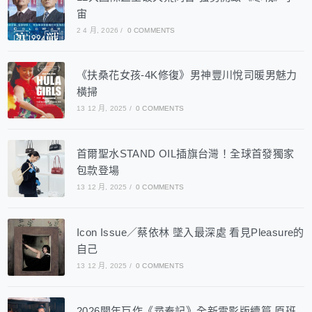
宙
2 4 月, 2026
/
0 COMMENTS
《扶桑花女孩-4K修復》男神豐川悅司暖男魅力
橫掃
13 12 月, 2025
/
0 COMMENTS
首爾聖水STAND OIL插旗台灣！全球首發獨家
包款登場
13 12 月, 2025
/
0 COMMENTS
Icon Issue／蔡依林 墜入最深處 看見Pleasure的
自己
13 12 月, 2025
/
0 COMMENTS
2026開年巨作《尋秦記》全新電影版續篇 原班