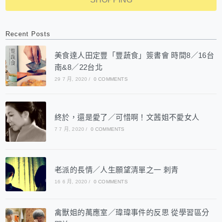
Recent Posts
美食達人田定豐「豐蔬食」簽書會 時間8／16台
南&8／22台北
29 7 月, 2020
/
0 COMMENTS
終於，還是愛了／可惜啊！文茜姐不愛女人
7 7 月, 2020
/
0 COMMENTS
老派的長情／人生願望清單之一 刺青
16 6 月, 2020
/
0 COMMENTS
禽獸姐的萬應室／瑋瑋事件的反思 從學習區分