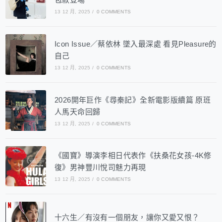
13 12 月, 2025
/
0 COMMENTS
Icon Issue／蔡依林 墜入最深處 看見Pleasure的
自己
13 12 月, 2025
/
0 COMMENTS
2026開年巨作《尋秦記》全新電影版續篇 原班
人馬天命回歸
13 12 月, 2025
/
0 COMMENTS
《國寶》導演李相日代表作《扶桑花女孩-4K修
復》男神豐川悅司魅力再現
13 12 月, 2025
/
0 COMMENTS
十六生／有沒有一個朋友，讓你又愛又恨？