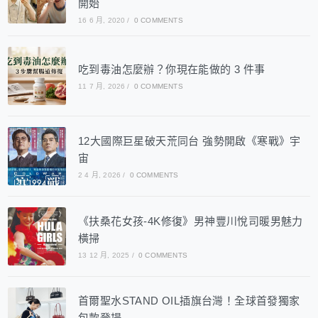
開始
16 6 月, 2020
/
0 COMMENTS
吃到毒油怎麼辦？你現在能做的 3 件事
11 7 月, 2026
/
0 COMMENTS
12大國際巨星破天荒同台 強勢開啟《寒戰》宇
宙
2 4 月, 2026
/
0 COMMENTS
《扶桑花女孩-4K修復》男神豐川悅司暖男魅力
橫掃
13 12 月, 2025
/
0 COMMENTS
首爾聖水STAND OIL插旗台灣！全球首發獨家
包款登場