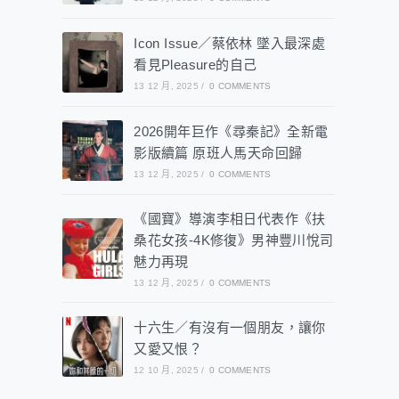
Icon Issue／蔡依林 墜入最深處
看見Pleasure的自己
13 12 月, 2025
/
0 COMMENTS
2026開年巨作《尋秦記》全新電
影版續篇 原班人馬天命回歸
13 12 月, 2025
/
0 COMMENTS
《國寶》導演李相日代表作《扶
桑花女孩-4K修復》男神豐川悅司
魅力再現
13 12 月, 2025
/
0 COMMENTS
十六生／有沒有一個朋友，讓你
又愛又恨？
12 10 月, 2025
/
0 COMMENTS