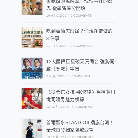
禽獸姐的萬應室／瑋瑋事件的反
思 從學習區分開始
16 6 月, 2020
/
0 COMMENTS
吃到毒油怎麼辦？你現在能做的
3 件事
11 7 月, 2026
/
0 COMMENTS
12大國際巨星破天荒同台 強勢開
啟《寒戰》宇宙
2 4 月, 2026
/
0 COMMENTS
《扶桑花女孩-4K修復》男神豐川
悅司暖男魅力橫掃
13 12 月, 2025
/
0 COMMENTS
首爾聖水STAND OIL插旗台灣！
全球首發獨家包款登場
13 12 月, 2025
/
0 COMMENTS