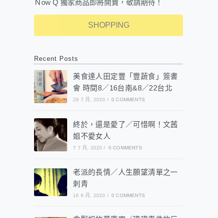
Ｎow Q 獨家商品即將開賣，敬請期待！
SHOPPING
Recent Posts
美食達人田定豐「豐蔬食」簽書
會 時間8／16台南&8／22台北
29 7 月, 2020
/
0 COMMENTS
終於，還是愛了／可惜啊！文茜
姐不愛女人
7 7 月, 2020
/
0 COMMENTS
老派的長情／人生願望清單之一
刺青
16 6 月, 2020
/
0 COMMENTS