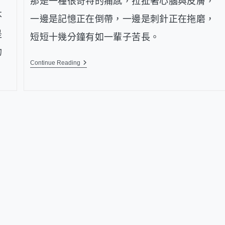
那是一種很奇特的痛感，拉扯著心腦與皮膚，
不
一邊是記憶正在倒帶，一邊是刺針正在拖磨，
是
短短十幾分鐘有如一輩子苦長。
吻
Continue Reading