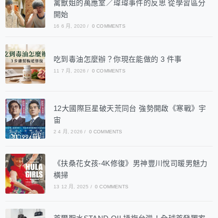
禽獸姐的萬應室／瑋瑋事件的反思 從學習區分
開始
16 6 月, 2020
/
0 COMMENTS
吃到毒油怎麼辦？你現在能做的 3 件事
11 7 月, 2026
/
0 COMMENTS
12大國際巨星破天荒同台 強勢開啟《寒戰》宇
宙
2 4 月, 2026
/
0 COMMENTS
《扶桑花女孩-4K修復》男神豐川悅司暖男魅力
橫掃
13 12 月, 2025
/
0 COMMENTS