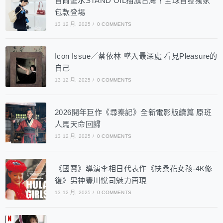
首爾聖水STAND OIL插旗台灣！全球首發獨家
包款登場
13 12 月, 2025
/
0 COMMENTS
Icon Issue／蔡依林 墜入最深處 看見Pleasure的
自己
13 12 月, 2025
/
0 COMMENTS
2026開年巨作《尋秦記》全新電影版續篇 原班
人馬天命回歸
13 12 月, 2025
/
0 COMMENTS
《國寶》導演李相日代表作《扶桑花女孩-4K修
復》男神豐川悅司魅力再現
13 12 月, 2025
/
0 COMMENTS