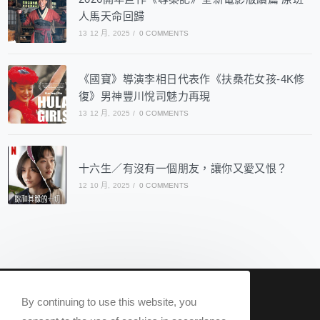
人馬天命回歸
13 12 月, 2025
/
0 COMMENTS
《國寶》導演李相日代表作《扶桑花女孩-4K修
復》男神豐川悅司魅力再現
13 12 月, 2025
/
0 COMMENTS
十六生／有沒有一個朋友，讓你又愛又恨？
12 10 月, 2025
/
0 COMMENTS
nowqueer2020@gmail.com
By continuing to use this website, you
Now Q 2020 @ All rights reserved.