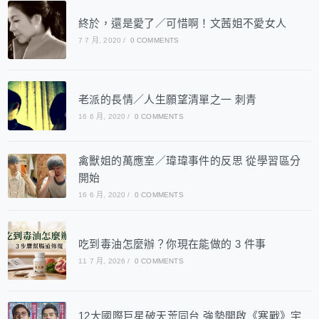
終於，還是愛了／可惜啊！文茜姐不愛女人
7 7 月, 2020
/
0 COMMENTS
老派的長情／人生願望清單之一 刺青
16 6 月, 2020
/
0 COMMENTS
禽獸姐的萬應室／瑋瑋事件的反思 從學習區分
開始
16 6 月, 2020
/
0 COMMENTS
吃到毒油怎麼辦？你現在能做的 3 件事
11 7 月, 2026
/
0 COMMENTS
12大國際巨星破天荒同台 強勢開啟《寒戰》宇