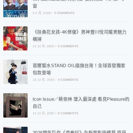
宙
2 4 月, 2026
/
0 COMMENTS
《扶桑花女孩-4K修復》男神豐川悅司暖男魅力
橫掃
13 12 月, 2025
/
0 COMMENTS
首爾聖水STAND OIL插旗台灣！全球首發獨家
包款登場
13 12 月, 2025
/
0 COMMENTS
Icon Issue／蔡依林 墜入最深處 看見Pleasure的
自己
13 12 月, 2025
/
0 COMMENTS
2026開年巨作《尋秦記》全新電影版續篇 原班