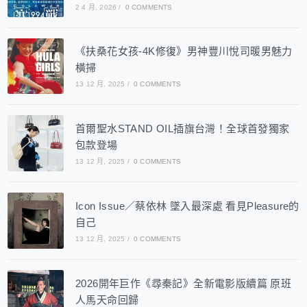
2 4 月, 2026
/
0 COMMENTS
《扶桑花女孩-4K修復》男神豐川悅司暖男魅力
橫掃
13 12 月, 2025
/
0 COMMENTS
首爾聖水STAND OIL插旗台灣！全球首發獨家
包款登場
13 12 月, 2025
/
0 COMMENTS
Icon Issue／蔡依林 墜入最深處 看見Pleasure的
自己
13 12 月, 2025
/
0 COMMENTS
2026開年巨作《尋秦記》全新電影版續篇 原班
人馬天命回歸