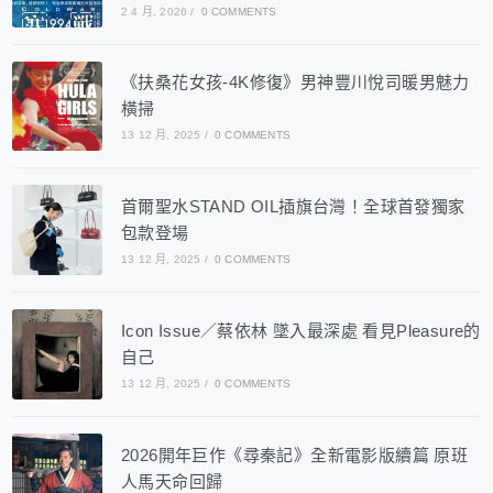
2 4 月, 2026
/
0 COMMENTS
《扶桑花女孩-4K修復》男神豐川悅司暖男魅力
橫掃
13 12 月, 2025
/
0 COMMENTS
首爾聖水STAND OIL插旗台灣！全球首發獨家
包款登場
13 12 月, 2025
/
0 COMMENTS
Icon Issue／蔡依林 墜入最深處 看見Pleasure的
自己
13 12 月, 2025
/
0 COMMENTS
2026開年巨作《尋秦記》全新電影版續篇 原班
人馬天命回歸