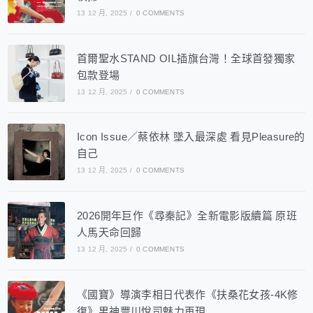
13 12 月, 2025
/
0 COMMENTS
首爾聖水STAND OIL插旗台灣！全球首發獨家
包款登場
13 12 月, 2025
/
0 COMMENTS
Icon Issue／蔡依林 墜入最深處 看見Pleasure的
自己
13 12 月, 2025
/
0 COMMENTS
2026開年巨作《尋秦記》全新電影版續篇 原班
人馬天命回歸
13 12 月, 2025
/
0 COMMENTS
《國寶》導演李相日代表作《扶桑花女孩-4K修
復》男神豐川悅司魅力再現