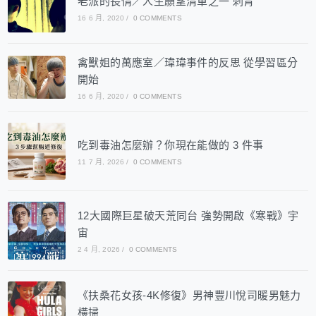
老派的長情／人生願望清單之一 刺青
16 6 月, 2020
/
0 COMMENTS
禽獸姐的萬應室／瑋瑋事件的反思 從學習區分
開始
16 6 月, 2020
/
0 COMMENTS
吃到毒油怎麼辦？你現在能做的 3 件事
11 7 月, 2026
/
0 COMMENTS
12大國際巨星破天荒同台 強勢開啟《寒戰》宇
宙
2 4 月, 2026
/
0 COMMENTS
《扶桑花女孩-4K修復》男神豐川悅司暖男魅力
橫掃