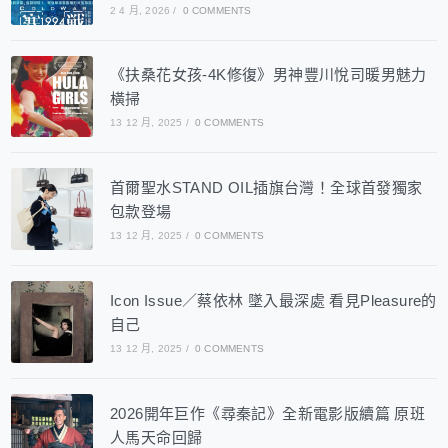
2 4 月, 2026
/
0 COMMENTS
《扶桑花女孩-4K修復》男神豐川悅司暖男魅力
橫掃
13 12 月, 2025
/
0 COMMENTS
首爾聖水STAND OIL插旗台灣！全球首發獨家
包款登場
13 12 月, 2025
/
0 COMMENTS
Icon Issue／蔡依林 墜入最深處 看見Pleasure的
自己
13 12 月, 2025
/
0 COMMENTS
2026開年巨作《尋秦記》全新電影版續篇 原班
人馬天命回歸