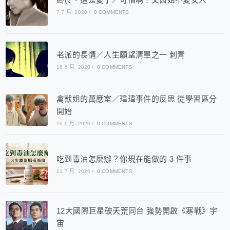
7 7 月, 2020
/
0 COMMENTS
老派的長情／人生願望清單之一 刺青
16 6 月, 2020
/
0 COMMENTS
禽獸姐的萬應室／瑋瑋事件的反思 從學習區分
開始
16 6 月, 2020
/
0 COMMENTS
吃到毒油怎麼辦？你現在能做的 3 件事
11 7 月, 2026
/
0 COMMENTS
12大國際巨星破天荒同台 強勢開啟《寒戰》宇
宙