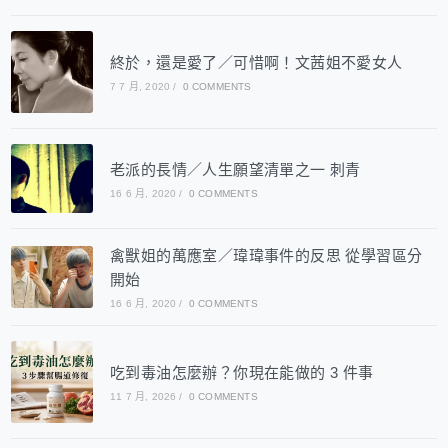
終於，還是愛了／可惜啊！文茜姐不愛女人
7 7 月, 2020
/
0 COMMENTS
老派的長情／人生願望清單之一 刺青
16 6 月, 2020
/
0 COMMENTS
禽獸姐的萬應室／瑋瑋事件的反思 從學習區分
開始
16 6 月, 2020
/
0 COMMENTS
吃到毒油怎麼辦？你現在能做的 3 件事
11 7 月, 2026
/
0 COMMENTS