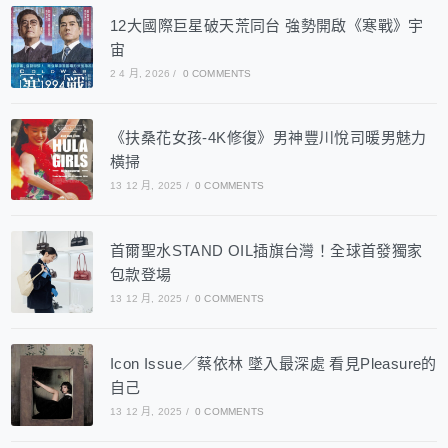
12大國際巨星破天荒同台 強勢開啟《寒戰》宇
宙
2 4 月, 2026
/
0 COMMENTS
《扶桑花女孩-4K修復》男神豐川悅司暖男魅力
橫掃
13 12 月, 2025
/
0 COMMENTS
首爾聖水STAND OIL插旗台灣！全球首發獨家
包款登場
13 12 月, 2025
/
0 COMMENTS
Icon Issue／蔡依林 墜入最深處 看見Pleasure的
自己
13 12 月, 2025
/
0 COMMENTS