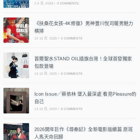
2 4 月, 2026
/
0 COMMENTS
《扶桑花女孩-4K修復》男神豐川悅司暖男魅力
橫掃
13 12 月, 2025
/
0 COMMENTS
首爾聖水STAND OIL插旗台灣！全球首發獨家
包款登場
13 12 月, 2025
/
0 COMMENTS
Icon Issue／蔡依林 墜入最深處 看見Pleasure的
自己
13 12 月, 2025
/
0 COMMENTS
2026開年巨作《尋秦記》全新電影版續篇 原班
人馬天命回歸