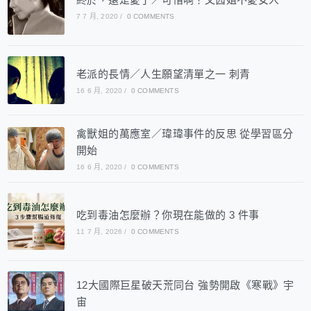
7 7 月, 2020
/
0 COMMENTS
老派的長情／人生願望清單之一 刺青
16 6 月, 2020
/
0 COMMENTS
禽獸姐的萬應室／瑋瑋事件的反思 從學習區分
開始
16 6 月, 2020
/
0 COMMENTS
吃到毒油怎麼辦？你現在能做的 3 件事
11 7 月, 2026
/
0 COMMENTS
12大國際巨星破天荒同台 強勢開啟《寒戰》宇
宙