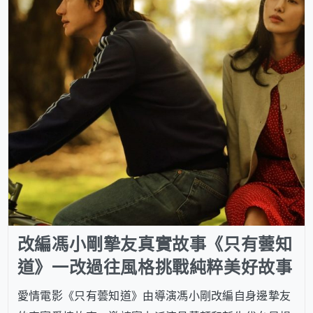
改編馮小剛摯友真實故事《只有蕓知
道》一改過往風格挑戰純粹美好故事
愛情電影《只有蕓知道》由導演馮小剛改編自身邊摯友