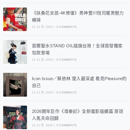
《扶桑花女孩-4K修復》男神豐川悅司暖男魅力
橫掃
13 12 月, 2025
/
0 COMMENTS
首爾聖水STAND OIL插旗台灣！全球首發獨家
包款登場
13 12 月, 2025
/
0 COMMENTS
Icon Issue／蔡依林 墜入最深處 看見Pleasure的
自己
13 12 月, 2025
/
0 COMMENTS
2026開年巨作《尋秦記》全新電影版續篇 原班
人馬天命回歸
13 12 月, 2025
/
0 COMMENTS