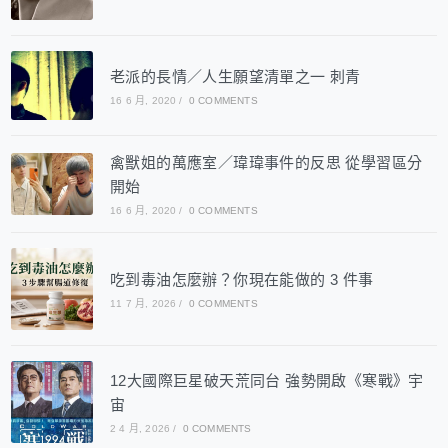
老派的長情／人生願望清單之一 刺青
16 6 月, 2020
/
0 COMMENTS
禽獸姐的萬應室／瑋瑋事件的反思 從學習區分
開始
16 6 月, 2020
/
0 COMMENTS
吃到毒油怎麼辦？你現在能做的 3 件事
11 7 月, 2026
/
0 COMMENTS
12大國際巨星破天荒同台 強勢開啟《寒戰》宇
宙
2 4 月, 2026
/
0 COMMENTS