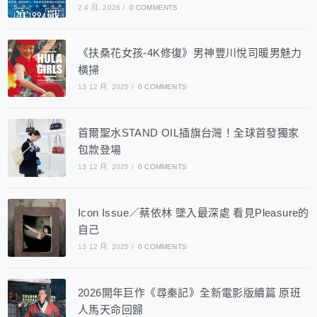
2 4 月, 2026
/
0 COMMENTS
《扶桑花女孩-4K修復》男神豐川悅司暖男魅力
橫掃
13 12 月, 2025
/
0 COMMENTS
首爾聖水STAND OIL插旗台灣！全球首發獨家
包款登場
13 12 月, 2025
/
0 COMMENTS
Icon Issue／蔡依林 墜入最深處 看見Pleasure的
自己
13 12 月, 2025
/
0 COMMENTS
2026開年巨作《尋秦記》全新電影版續篇 原班
人馬天命回歸