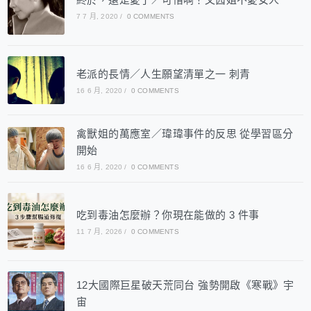
7 7 月, 2020
/
0 COMMENTS
老派的長情／人生願望清單之一 刺青
16 6 月, 2020
/
0 COMMENTS
禽獸姐的萬應室／瑋瑋事件的反思 從學習區分
開始
16 6 月, 2020
/
0 COMMENTS
吃到毒油怎麼辦？你現在能做的 3 件事
11 7 月, 2026
/
0 COMMENTS
12大國際巨星破天荒同台 強勢開啟《寒戰》宇
宙