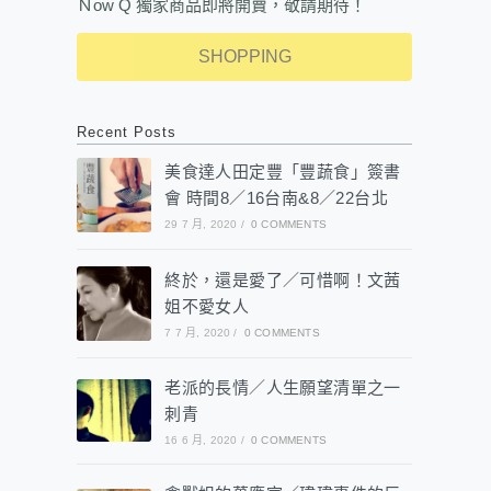
Ｎow Q 獨家商品即將開賣，敬請期待！
SHOPPING
Recent Posts
美食達人田定豐「豐蔬食」簽書
會 時間8／16台南&8／22台北
29 7 月, 2020
/
0 COMMENTS
終於，還是愛了／可惜啊！文茜
姐不愛女人
7 7 月, 2020
/
0 COMMENTS
老派的長情／人生願望清單之一
刺青
16 6 月, 2020
/
0 COMMENTS