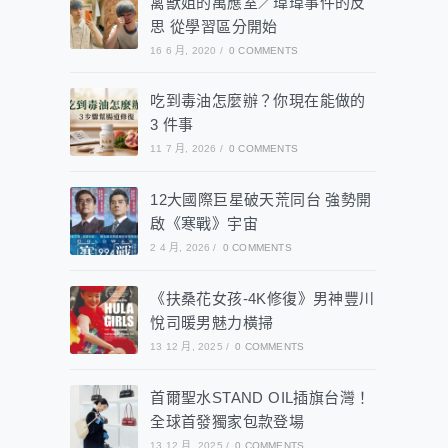
禽獸姐的萬應室／瑋瑋事件的反
思 從學習區分開始
16 6 月, 2020
/
0 COMMENTS
吃到毒油怎麼辦？你現在能做的
3 件事
11 7 月, 2026
/
0 COMMENTS
12大國際巨星破天荒同台 強勢開
啟《寒戰》宇宙
2 4 月, 2026
/
0 COMMENTS
《扶桑花女孩-4K修復》男神豐川
悅司暖男魅力橫掃
13 12 月, 2025
/
0 COMMENTS
首爾聖水STAND OIL插旗台灣！
全球首發獨家包款登場
13 12 月, 2025
/
0 COMMENTS