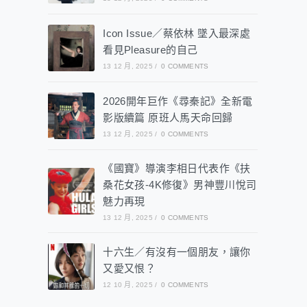
Icon Issue／蔡依林 墜入最深處
看見Pleasure的自己
13 12 月, 2025
/
0 COMMENTS
2026開年巨作《尋秦記》全新電
影版續篇 原班人馬天命回歸
13 12 月, 2025
/
0 COMMENTS
《國寶》導演李相日代表作《扶
桑花女孩-4K修復》男神豐川悅司
魅力再現
13 12 月, 2025
/
0 COMMENTS
十六生／有沒有一個朋友，讓你
又愛又恨？
12 10 月, 2025
/
0 COMMENTS