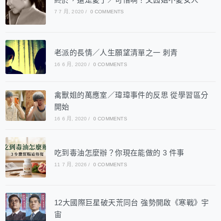
7 7 月, 2020
/
0 COMMENTS
老派的長情／人生願望清單之一 刺青
16 6 月, 2020
/
0 COMMENTS
禽獸姐的萬應室／瑋瑋事件的反思 從學習區分
開始
16 6 月, 2020
/
0 COMMENTS
吃到毒油怎麼辦？你現在能做的 3 件事
11 7 月, 2026
/
0 COMMENTS
12大國際巨星破天荒同台 強勢開啟《寒戰》宇
宙