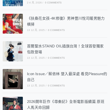
2 4 月, 2026
/
0 COMMENTS
《扶桑花女孩-4K修復》男神豐川悅司暖男魅力
橫掃
13 12 月, 2025
/
0 COMMENTS
首爾聖水STAND OIL插旗台灣！全球首發獨家
包款登場
13 12 月, 2025
/
0 COMMENTS
Icon Issue／蔡依林 墜入最深處 看見Pleasure的
自己
13 12 月, 2025
/
0 COMMENTS
2026開年巨作《尋秦記》全新電影版續篇 原班
人馬天命回歸