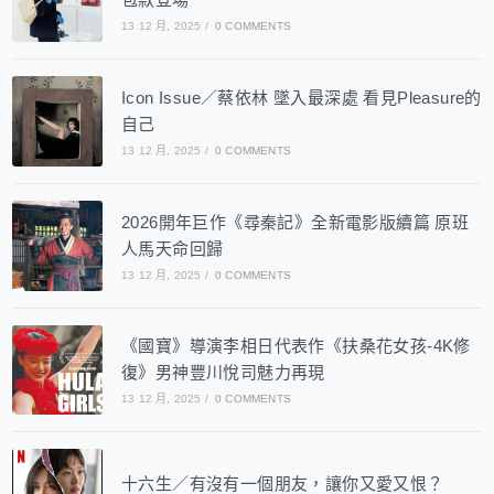
13 12 月, 2025
/
0 COMMENTS
Icon Issue／蔡依林 墜入最深處 看見Pleasure的
自己
13 12 月, 2025
/
0 COMMENTS
2026開年巨作《尋秦記》全新電影版續篇 原班
人馬天命回歸
13 12 月, 2025
/
0 COMMENTS
《國寶》導演李相日代表作《扶桑花女孩-4K修
復》男神豐川悅司魅力再現
13 12 月, 2025
/
0 COMMENTS
十六生／有沒有一個朋友，讓你又愛又恨？