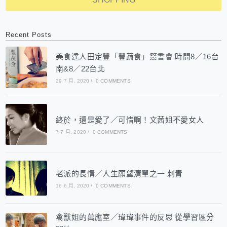
Recent Posts
美食達人田定豐「豐蔬食」簽書會 時間8／16台
南&8／22台北
29 7 月, 2020
/
0 COMMENTS
終於，還是愛了／可惜啊！文茜姐不愛女人
7 7 月, 2020
/
0 COMMENTS
老派的長情／人生願望清單之一 刺青
16 6 月, 2020
/
0 COMMENTS
禽獸姐的萬應室／瑋瑋事件的反思 從學習區分