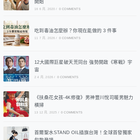
開始
16 6 月, 2020
/
0 COMMENTS
吃到毒油怎麼辦？你現在能做的 3 件事
11 7 月, 2026
/
0 COMMENTS
12大國際巨星破天荒同台 強勢開啟《寒戰》宇
宙
2 4 月, 2026
/
0 COMMENTS
《扶桑花女孩-4K修復》男神豐川悅司暖男魅力
橫掃
13 12 月, 2025
/
0 COMMENTS
首爾聖水STAND OIL插旗台灣！全球首發獨家
包款登場